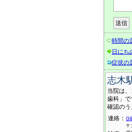
時間の
日にち
症状の
志木
当院は、
歯科」で
確認のう
連絡：
04
〒