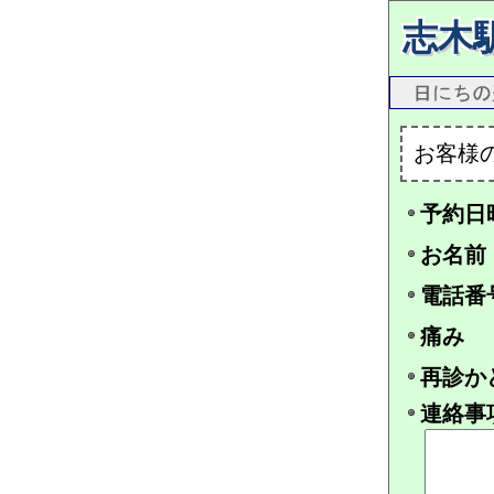
志木
お客様
予約日
お名前
電話番
痛み
再診か
連絡事