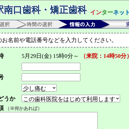
駅南口歯科・矯正歯科
イン
ター
ネッ
のお名前や電話番号などを入力してください。
時
5月29日(金) 15時0分～
（来院：14時50分
号
どうか
項
（※何かあれば）