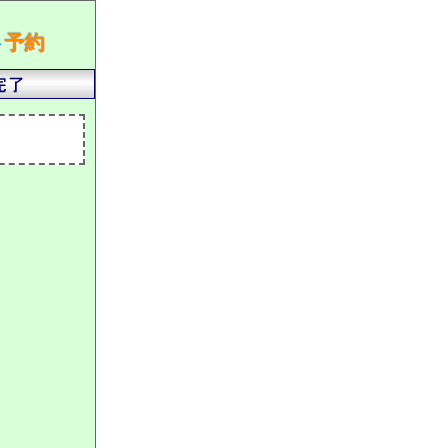
ト
予約
）