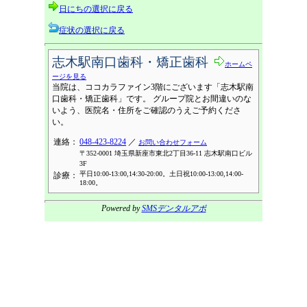
日にちの選択に戻る
症状の選択に戻る
志木駅南口歯科・矯正歯科
ホームペ
ージを見る
当院は、ココカラファイン3階にございます「志木駅南
口歯科・矯正歯科」です。 グループ院とお間違いのな
いよう、医院名・住所をご確認のうえご予約くださ
い。
連絡：
048-423-8224
／
お問い合わせフォーム
〒352-0001 埼玉県新座市東北2丁目36-11 志木駅南口ビル
3F
平日10:00-13:00,14:30-20:00。土日祝10:00-13:00,14:00-
診療：
18:00。
Powered by
SMSデンタルアポ