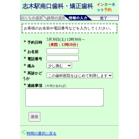
イン
ター
ネ
志木駅南口歯科・矯正歯科
ット
予約
お客様のお名前や電話番号などを入力してください。
5月30日(土) 12時30分～
予約日時
（来院：12時20分）
お名前
電話番号
痛み
再診かど
うか
連絡事項
（※何かあれば）
時間の選択に戻る