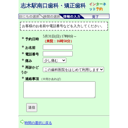
イン
ター
ネ
志木駅南口歯科・矯正歯科
ット
予約
お客様のお名前や電話番号などを入力してください。
5月31日(日) 17時0分～
予約日時
（来院：16時50分）
お名前
電話番号
痛み
再診かど
うか
連絡事項
（※何かあれば）
時間の選択に戻る