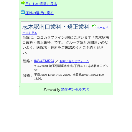
日にちの選択に戻る
症状の選択に戻る
志木駅南口歯科・矯正歯科
ホームペ
ージを見る
当院は、ココカラファイン3階にございます「志木駅南
口歯科・矯正歯科」です。 グループ院とお間違いのな
いよう、医院名・住所をご確認のうえご予約くださ
い。
連絡：
048-423-8224
／
お問い合わせフォーム
〒352-0001 埼玉県新座市東北2丁目36-11 志木駅南口ビル
3F
平日10:00-13:00,14:30-20:00。土日祝10:00-13:00,14:00-
診療：
18:00。
Powered by
SMSデンタルアポ