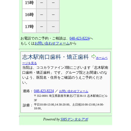
15時
─
─
16時
─
─
17時
─
─
お電話でのご予約・ご相談は、
048-423-8224
へ
もしくは
お問い合わせフォーム
から
志木駅南口歯科・矯正歯科
ホームペ
ージを見る
当院は、ココカラファイン3階にございます「志木駅南
口歯科・矯正歯科」です。 グループ院とお間違いのな
いよう、医院名・住所をご確認のうえご予約くださ
い。
連絡：
048-423-8224
／
お問い合わせフォーム
〒352-0001 埼玉県新座市東北2丁目36-11 志木駅南口ビル
3F
平日10:00-13:00,14:30-20:00。土日祝10:00-13:00,14:00-
診療：
18:00。
Powered by
SMSデンタルアポ