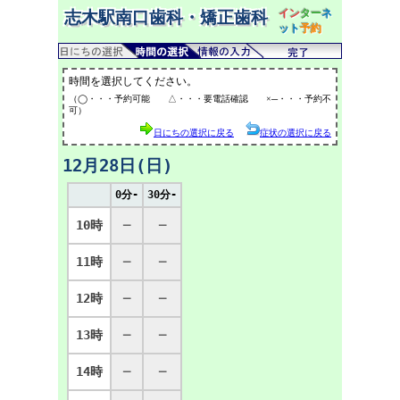
イン
ター
ネ
志木駅南口歯科・矯正歯科
ット
予約
時間を選択してください。
（◯・・・予約可能 △・・・要電話確認 ×─・・・予約不
可）
日にちの選択に戻る
症状の選択に戻る
12月28日(日)
0分-
30分-
10時
─
─
11時
─
─
12時
─
─
13時
─
─
14時
─
─