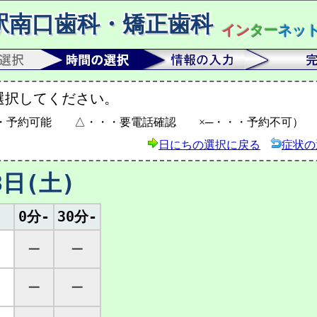
駅南口歯科・矯正歯科
イン
ター
ネッ
選択してください。
・予約可能 △・・・要電話確認 ×─・・・予約不可）
日にちの選択に戻る
症状の
8日(土)
0分-
30分-
─
─
─
─