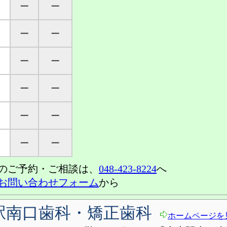
─
─
─
─
─
─
─
─
─
─
─
─
のご予約・ご相談は、
048-423-8224
へ
お問い合わせフォーム
から
駅南口歯科・矯正歯科
ホームページを