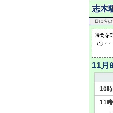
志木
時間を
（◯・・
11月
10時
11時