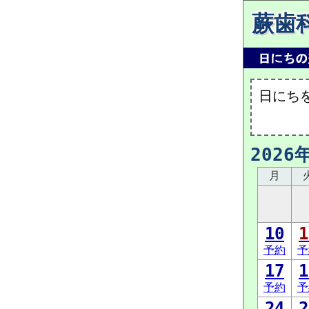
蕨歯
日にち
2026
月
10
1
予約
予
17
1
予約
予
24
2