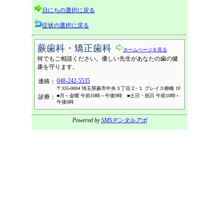
日にちの選択に戻る
症状の選択に戻る
蕨歯科・矯正歯科
ホームページを見る
何でもご相談ください。優しい先生があなたの歯の健
康を守ります。
048-242-5535
連絡：
〒335-0004 埼玉県蕨市中央３丁目２−１ グレイス柳橋 1F
■月～金曜 午前10時～午後9時 ■土日・祝日 午前10時～
診療：
午後6時
Powered by
SMSデンタルアポ