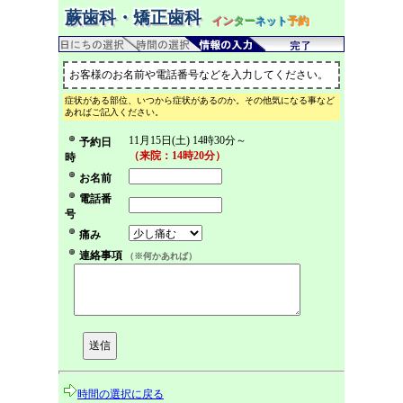
蕨歯科・矯正歯科
イン
ター
ネット
予約
お客様のお名前や電話番号などを入力してください。
症状がある部位、いつから症状があるのか。その他気になる事など
あればご記入ください。
11月15日(土) 14時30分～
予約日
（来院：14時20分）
時
お名前
電話番
号
痛み
連絡事項
（※何かあれば）
時間の選択に戻る