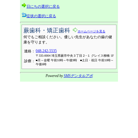
日にちの選択に戻る
症状の選択に戻る
蕨歯科・矯正歯科
ホームページを見る
何でもご相談ください。優しい先生があなたの歯の健
康を守ります。
048-242-5535
連絡：
〒335-0004 埼玉県蕨市中央３丁目２−１ グレイス柳橋 1F
■月～金曜 午前10時～午後9時 ■土日・祝日 午前10時～
診療：
午後6時
Powered by
SMSデンタルアポ