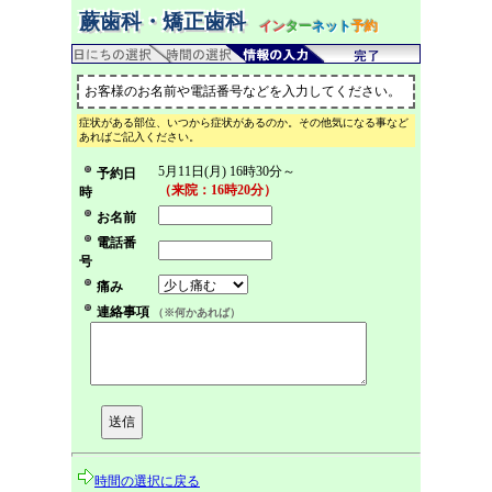
蕨歯科・矯正歯科
イン
ター
ネット
予約
お客様のお名前や電話番号などを入力してください。
症状がある部位、いつから症状があるのか。その他気になる事など
あればご記入ください。
5月11日(月) 16時30分～
予約日
（来院：16時20分）
時
お名前
電話番
号
痛み
連絡事項
（※何かあれば）
時間の選択に戻る