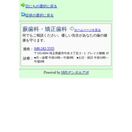
日にちの選択に戻る
症状の選択に戻る
蕨歯科・矯正歯科
ホームページを見る
何でもご相談ください。優しい先生があなたの歯の健
康を守ります。
048-242-5535
連絡：
〒335-0004 埼玉県蕨市中央３丁目２−１ グレイス柳橋 1F
■月～金曜 午前10時～午後9時 ■土日・祝日 午前10時～
診療：
午後6時
Powered by
SMSデンタルアポ