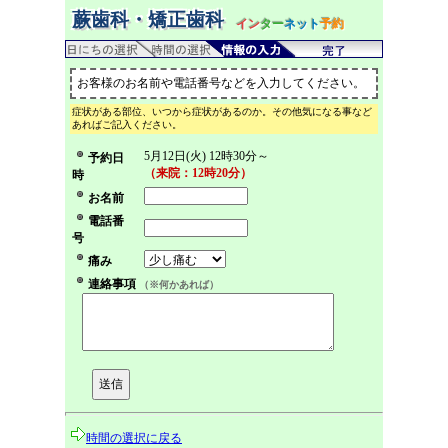
蕨歯科・矯正歯科
イン
ター
ネット
予約
お客様のお名前や電話番号などを入力してください。
症状がある部位、いつから症状があるのか。その他気になる事など
あればご記入ください。
5月12日(火) 12時30分～
予約日
（来院：12時20分）
時
お名前
電話番
号
痛み
連絡事項
（※何かあれば）
時間の選択に戻る