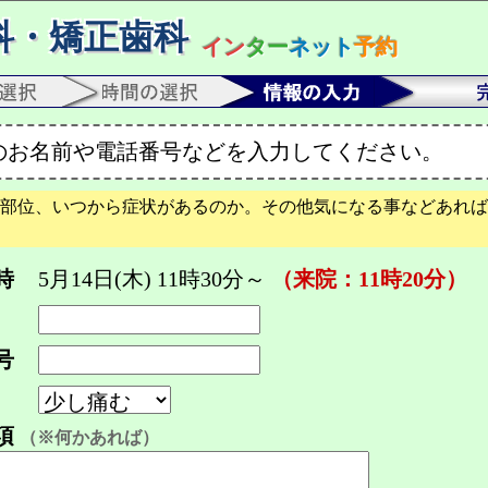
科・矯正歯科
イン
ター
ネット
予約
のお名前や電話番号などを入力してください。
部位、いつから症状があるのか。その他気になる事などあれば
時
5月14日(木) 11時30分～
（来院：11時20分）
号
項
（※何かあれば）