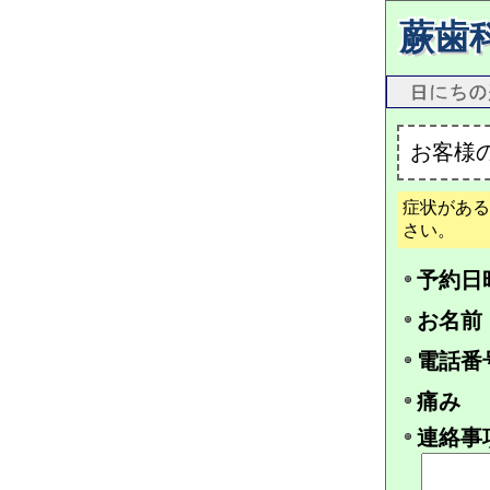
蕨歯
お客様
症状がある
さい。
予約日
お名前
電話番
痛み
連絡事