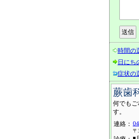
時間の
日にち
症状の
蕨歯
何でもご
す。
04
連絡：
〒
■