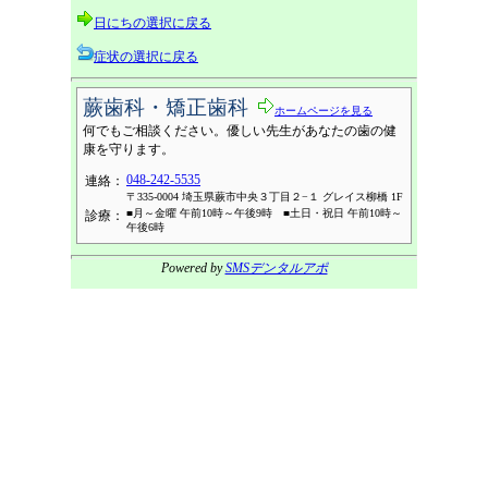
日にちの選択に戻る
症状の選択に戻る
蕨歯科・矯正歯科
ホームページを見る
何でもご相談ください。優しい先生があなたの歯の健
康を守ります。
048-242-5535
連絡：
〒335-0004 埼玉県蕨市中央３丁目２−１ グレイス柳橋 1F
■月～金曜 午前10時～午後9時 ■土日・祝日 午前10時～
診療：
午後6時
Powered by
SMSデンタルアポ