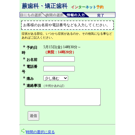
蕨歯科・矯正歯科
イン
ター
ネット
予約
お客様のお名前や電話番号などを入力してください。
症状がある部位、いつから症状があるのか。その他気になる事など
あればご記入ください。
5月15日(金) 14時30分～
予約日
（来院：14時20分）
時
お名前
電話番
号
痛み
連絡事項
（※何かあれば）
時間の選択に戻る