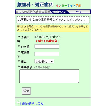
蕨歯科・矯正歯科
イン
ター
ネット
予約
お客様のお名前や電話番号などを入力してください。
症状がある部位、いつから症状があるのか。その他気になる事など
あればご記入ください。
5月16日(土) 17時0分～
予約日
（来院：16時50分）
時
お名前
電話番
号
痛み
連絡事項
（※何かあれば）
時間の選択に戻る