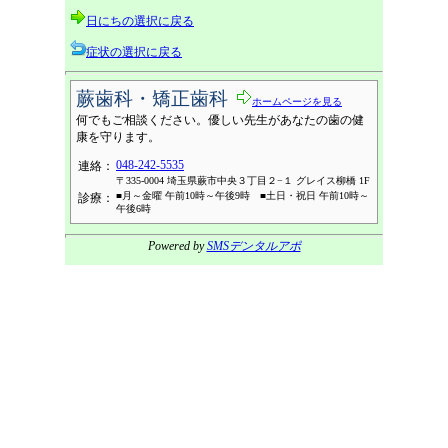
日にちの選択に戻る
症状の選択に戻る
蕨歯科・矯正歯科
ホームページを見る
何でもご相談ください。優しい先生があなたの歯の健
康を守ります。
048-242-5535
連絡：
〒335-0004 埼玉県蕨市中央３丁目２−１ グレイス柳橋 1F
■月～金曜 午前10時～午後9時 ■土日・祝日 午前10時～
診療：
午後6時
Powered by
SMSデンタルアポ