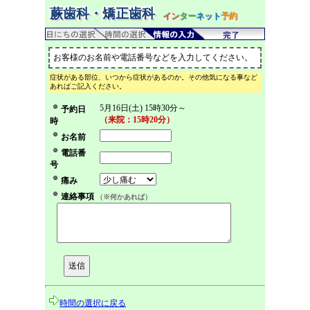
蕨歯科・矯正歯科
イン
ター
ネット
予約
お客様のお名前や電話番号などを入力してください。
症状がある部位、いつから症状があるのか。その他気になる事など
あればご記入ください。
5月16日(土) 15時30分～
予約日
（来院：15時20分）
時
お名前
電話番
号
痛み
連絡事項
（※何かあれば）
時間の選択に戻る