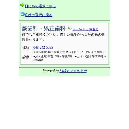
日にちの選択に戻る
症状の選択に戻る
蕨歯科・矯正歯科
ホームページを見る
何でもご相談ください。優しい先生があなたの歯の健
康を守ります。
048-242-5535
連絡：
〒335-0004 埼玉県蕨市中央３丁目２−１ グレイス柳橋 1F
■月～金曜 午前10時～午後9時 ■土日・祝日 午前10時～
診療：
午後6時
Powered by
SMSデンタルアポ