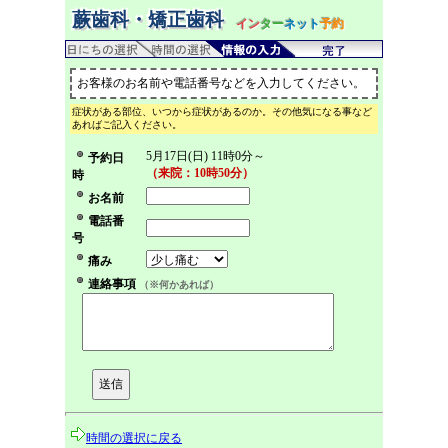
蕨歯科・矯正歯科
イン
ター
ネット
予約
お客様のお名前や電話番号などを入力してください。
症状がある部位、いつから症状があるのか。その他気になる事など
あればご記入ください。
5月17日(日) 11時0分～
予約日
（来院：10時50分）
時
お名前
電話番
号
痛み
連絡事項
（※何かあれば）
時間の選択に戻る