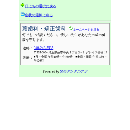
日にちの選択に戻る
症状の選択に戻る
蕨歯科・矯正歯科
ホームページを見る
何でもご相談ください。優しい先生があなたの歯の健
康を守ります。
048-242-5535
連絡：
〒335-0004 埼玉県蕨市中央３丁目２−１ グレイス柳橋 1F
■月～金曜 午前10時～午後9時 ■土日・祝日 午前10時～
診療：
午後6時
Powered by
SMSデンタルアポ