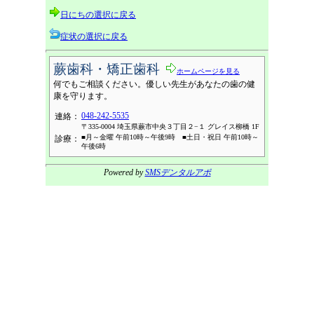
日にちの選択に戻る
症状の選択に戻る
蕨歯科・矯正歯科
ホームページを見る
何でもご相談ください。優しい先生があなたの歯の健
康を守ります。
048-242-5535
連絡：
〒335-0004 埼玉県蕨市中央３丁目２−１ グレイス柳橋 1F
■月～金曜 午前10時～午後9時 ■土日・祝日 午前10時～
診療：
午後6時
Powered by
SMSデンタルアポ