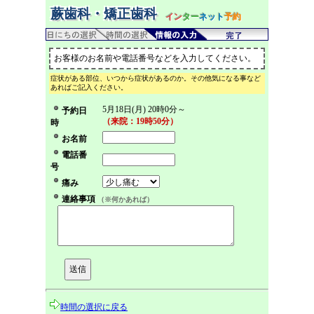
蕨歯科・矯正歯科
イン
ター
ネット
予約
お客様のお名前や電話番号などを入力してください。
症状がある部位、いつから症状があるのか。その他気になる事など
あればご記入ください。
5月18日(月) 20時0分～
予約日
（来院：19時50分）
時
お名前
電話番
号
痛み
連絡事項
（※何かあれば）
時間の選択に戻る