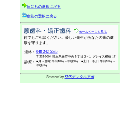
日にちの選択に戻る
症状の選択に戻る
蕨歯科・矯正歯科
ホームページを見る
何でもご相談ください。優しい先生があなたの歯の健
康を守ります。
048-242-5535
連絡：
〒335-0004 埼玉県蕨市中央３丁目２−１ グレイス柳橋 1F
■月～金曜 午前10時～午後9時 ■土日・祝日 午前10時～
診療：
午後6時
Powered by
SMSデンタルアポ