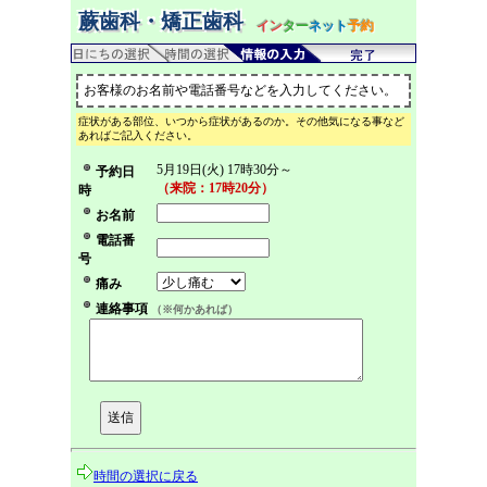
蕨歯科・矯正歯科
イン
ター
ネット
予約
お客様のお名前や電話番号などを入力してください。
症状がある部位、いつから症状があるのか。その他気になる事など
あればご記入ください。
5月19日(火) 17時30分～
予約日
（来院：17時20分）
時
お名前
電話番
号
痛み
連絡事項
（※何かあれば）
時間の選択に戻る