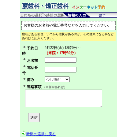
蕨歯科・矯正歯科
イン
ター
ネット
予約
お客様のお名前や電話番号などを入力してください。
症状がある部位、いつから症状があるのか。その他気になる事など
あればご記入ください。
5月22日(金) 18時0分～
予約日
（来院：17時50分）
時
お名前
電話番
号
痛み
連絡事項
（※何かあれば）
時間の選択に戻る