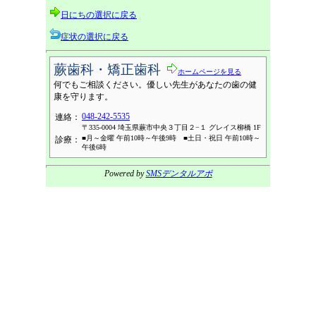
日にちの選択に戻る
症状の選択に戻る
蕨歯科・矯正歯科
ホームページを見る
何でもご相談ください。優しい先生があなたの歯の健
康を守ります。
048-242-5535
連絡：
〒335-0004 埼玉県蕨市中央３丁目２−１ グレイス柳橋 1F
■月～金曜 午前10時～午後9時 ■土日・祝日 午前10時～
診療：
午後6時
Powered by
SMSデンタルアポ