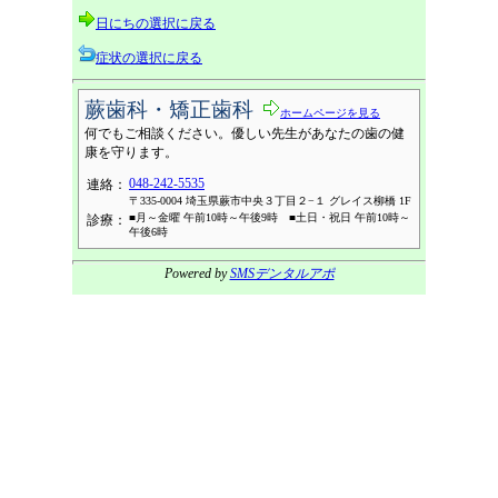
日にちの選択に戻る
症状の選択に戻る
蕨歯科・矯正歯科
ホームページを見る
何でもご相談ください。優しい先生があなたの歯の健
康を守ります。
048-242-5535
連絡：
〒335-0004 埼玉県蕨市中央３丁目２−１ グレイス柳橋 1F
■月～金曜 午前10時～午後9時 ■土日・祝日 午前10時～
診療：
午後6時
Powered by
SMSデンタルアポ