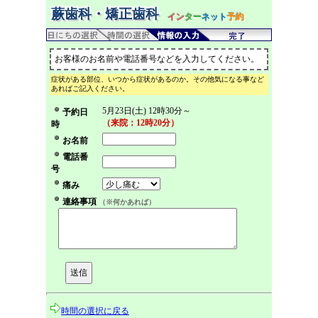
蕨歯科・矯正歯科
イン
ター
ネット
予約
お客様のお名前や電話番号などを入力してください。
症状がある部位、いつから症状があるのか。その他気になる事など
あればご記入ください。
5月23日(土) 12時30分～
予約日
（来院：12時20分）
時
お名前
電話番
号
痛み
連絡事項
（※何かあれば）
時間の選択に戻る