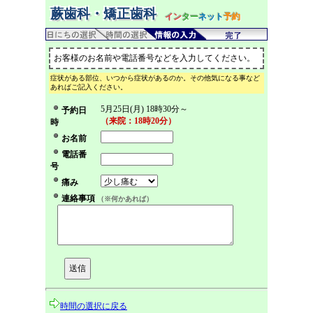
蕨歯科・矯正歯科
イン
ター
ネット
予約
お客様のお名前や電話番号などを入力してください。
症状がある部位、いつから症状があるのか。その他気になる事など
あればご記入ください。
5月25日(月) 18時30分～
予約日
（来院：18時20分）
時
お名前
電話番
号
痛み
連絡事項
（※何かあれば）
時間の選択に戻る