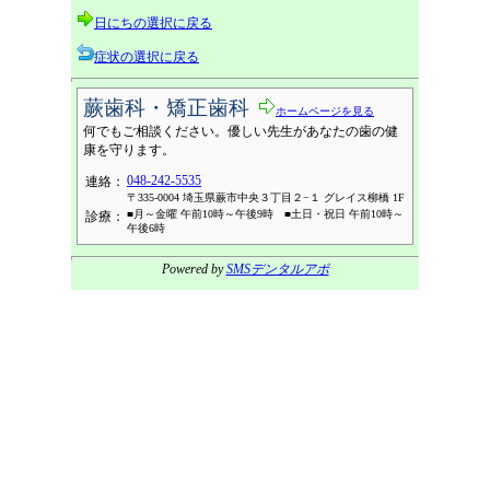
日にちの選択に戻る
症状の選択に戻る
蕨歯科・矯正歯科
ホームページを見る
何でもご相談ください。優しい先生があなたの歯の健
康を守ります。
048-242-5535
連絡：
〒335-0004 埼玉県蕨市中央３丁目２−１ グレイス柳橋 1F
■月～金曜 午前10時～午後9時 ■土日・祝日 午前10時～
診療：
午後6時
Powered by
SMSデンタルアポ