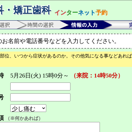
科・矯正歯科
イン
ター
ネット
予約
のお名前や電話番号などを入力してください。
部位、いつから症状があるのか。その他気になる事などあれば
時
5月26日(火) 15時0分～
（来院：14時50分）
号
項
（※何かあれば）