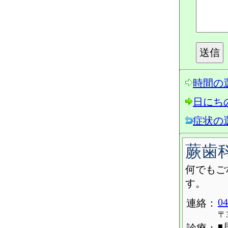
時間の
日にち
症状の
蕨歯
何でもご
す。
04
連絡：
〒
■