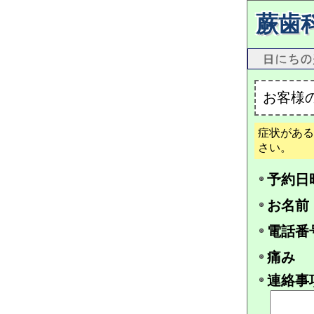
蕨歯
お客様
症状がある
さい。
予約日
お名前
電話番
痛み
連絡事