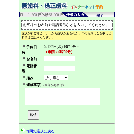
蕨歯科・矯正歯科
イン
ター
ネット
予約
お客様のお名前や電話番号などを入力してください。
症状がある部位、いつから症状があるのか。その他気になる事など
あればご記入ください。
5月27日(水) 10時0分～
予約日
（来院：9時50分）
時
お名前
電話番
号
痛み
連絡事項
（※何かあれば）
時間の選択に戻る