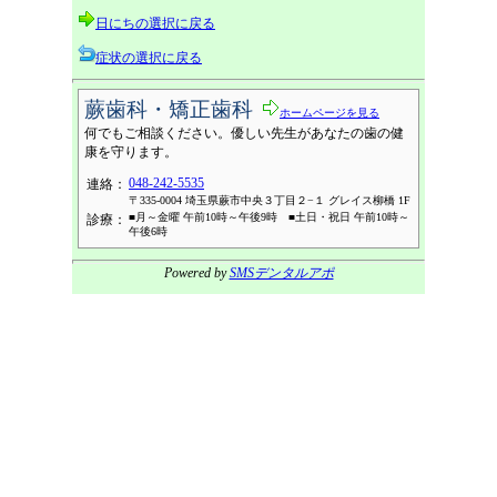
日にちの選択に戻る
症状の選択に戻る
蕨歯科・矯正歯科
ホームページを見る
何でもご相談ください。優しい先生があなたの歯の健
康を守ります。
048-242-5535
連絡：
〒335-0004 埼玉県蕨市中央３丁目２−１ グレイス柳橋 1F
■月～金曜 午前10時～午後9時 ■土日・祝日 午前10時～
診療：
午後6時
Powered by
SMSデンタルアポ