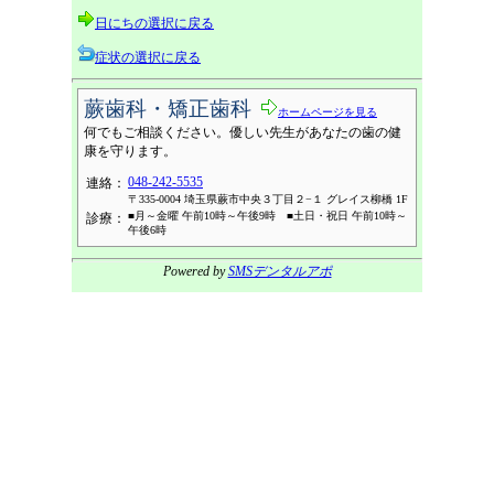
日にちの選択に戻る
症状の選択に戻る
蕨歯科・矯正歯科
ホームページを見る
何でもご相談ください。優しい先生があなたの歯の健
康を守ります。
048-242-5535
連絡：
〒335-0004 埼玉県蕨市中央３丁目２−１ グレイス柳橋 1F
■月～金曜 午前10時～午後9時 ■土日・祝日 午前10時～
診療：
午後6時
Powered by
SMSデンタルアポ