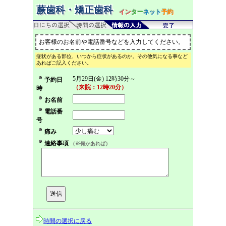
蕨歯科・矯正歯科
イン
ター
ネット
予約
お客様のお名前や電話番号などを入力してください。
症状がある部位、いつから症状があるのか。その他気になる事など
あればご記入ください。
5月29日(金) 12時30分～
予約日
（来院：12時20分）
時
お名前
電話番
号
痛み
連絡事項
（※何かあれば）
時間の選択に戻る