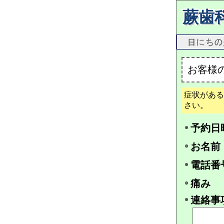
蕨歯
お客様
症状がある
さい。
予約日
お名前
電話番
痛み
連絡事