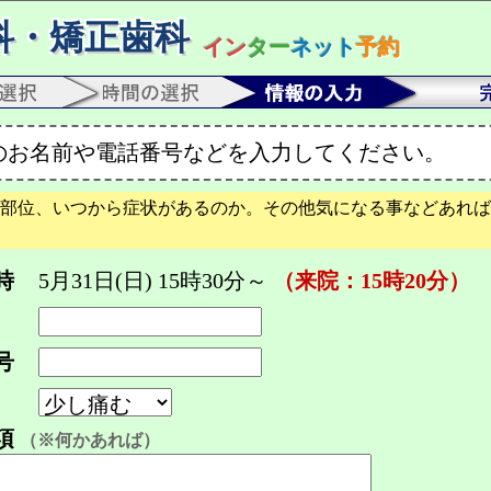
科・矯正歯科
イン
ター
ネット
予約
のお名前や電話番号などを入力してください。
部位、いつから症状があるのか。その他気になる事などあれば
時
5月31日(日) 15時30分～
（来院：15時20分）
号
項
（※何かあれば）