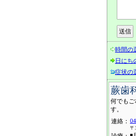
時間の
日にち
症状の
蕨歯
何でもご
す。
04
連絡：
〒
■