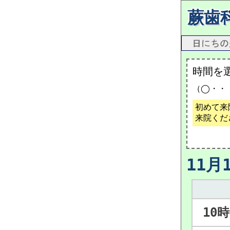
蕨歯
時間を
（◯・・
初めて来
来院くだ
11月
10時