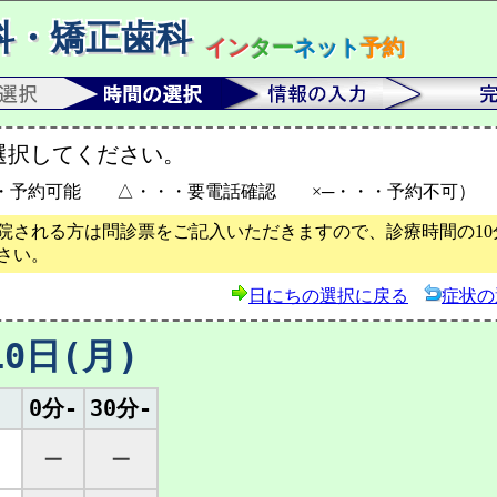
科・矯正歯科
イン
ター
ネット
予約
選択してください。
・予約可能 △・・・要電話確認 ×─・・・予約不可）
院される方は問診票をご記入いただきますので、診療時間の10
さい。
日にちの選択に戻る
症状の
10日(月)
0分-
30分-
─
─