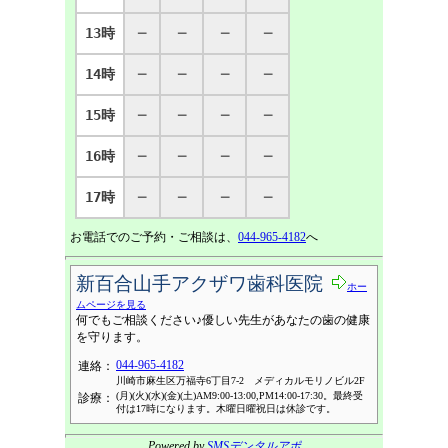
13時
─
─
─
─
14時
─
─
─
─
15時
─
─
─
─
16時
─
─
─
─
17時
─
─
─
─
お電話でのご予約・ご相談は、
044-965-4182
へ
新百合山手アクザワ歯科医院
ホー
ムページを見る
何でもご相談ください♪優しい先生があなたの歯の健康
を守ります。
044-965-4182
連絡：
川崎市麻生区万福寺6丁目7-2 メディカルモリノビル2F
(月)(火)(水)(金)(土)AM9:00-13:00,PM14:00-17:30。最終受
診療：
付は17時になります。木曜日曜祝日は休診です。
Powered by
SMSデンタルアポ