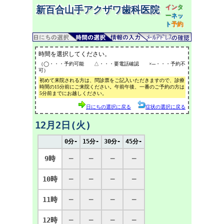
イン
タ
新百合山手アクザワ歯科医院
ー
ネッ
ト
予約
時間を選択してください。
（◯・・・予約可能 △・・・要電話確認 ×─・・・予約不
可）
初めて来院される方は、問診票をご記入いただきますので、診療
時間の15分前にご来院ください。午前午後、一番のご予約の方は
5分前までにお越しください。
日にちの選択に戻る
症状の選択に戻る
12月2日(火)
0分-
15分-
30分-
45分-
9時
─
─
─
─
10時
─
─
─
─
11時
─
─
─
─
12時
─
─
─
─