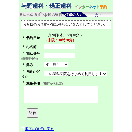
与野歯科・矯正歯科
イン
ター
ネット
予約
お客様のお名前や電話番号などを入力してください。
11月20日(木) 18時30分～
予約日時
（来院：18時20分）
お名前
電話番号
(※携帯番号)
痛み
再診かど
うか
連絡事項
（※何かあれば）
時間の選択に戻る