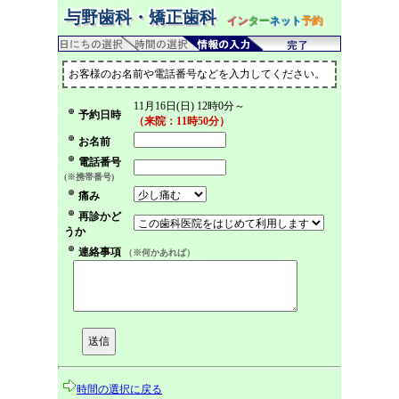
与野歯科・矯正歯科
イン
ター
ネット
予約
お客様のお名前や電話番号などを入力してください。
11月16日(日) 12時0分～
予約日時
（来院：11時50分）
お名前
電話番号
(※携帯番号)
痛み
再診かど
うか
連絡事項
（※何かあれば）
時間の選択に戻る