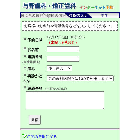
与野歯科・矯正歯科
イン
ター
ネット
予約
お客様のお名前や電話番号などを入力してください。
12月12日(金) 10時0分～
予約日時
（来院：9時50分）
お名前
電話番号
(※携帯番号)
痛み
再診かど
うか
連絡事項
（※何かあれば）
時間の選択に戻る