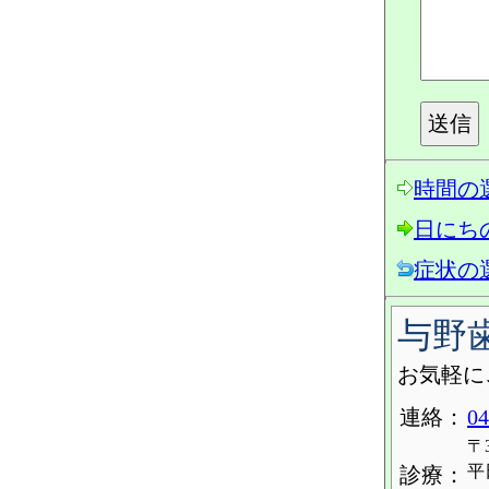
時間の
日にち
症状の
与野
お気軽に
連絡：
04
〒
平日
診療：