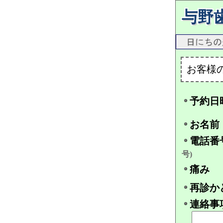
与野
お客様
予約日
お名前
電話番
号)
痛み
再診か
連絡事