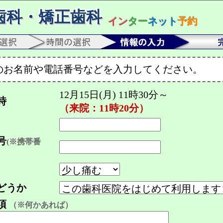
歯科・矯正歯科
イン
ター
ネット
予約
のお名前や電話番号などを入力してください。
12月15日(月) 11時30分～
時
（来院：11時20分）
号
(※携帯番
どうか
項
（※何かあれば）