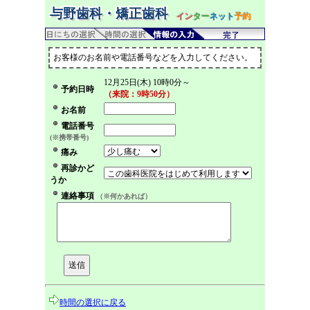
与野歯科・矯正歯科
イン
ター
ネット
予約
お客様のお名前や電話番号などを入力してください。
12月25日(木) 10時0分～
予約日時
（来院：9時50分）
お名前
電話番号
(※携帯番号)
痛み
再診かど
うか
連絡事項
（※何かあれば）
時間の選択に戻る