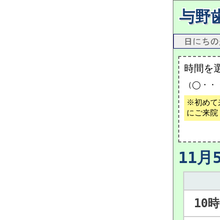
与野
時間を
（◯・・
※初めて
にご来院
11月
10時