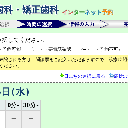
歯科・矯正歯科
イン
ター
ネット
予約
選択してください。
・予約可能 △・・・要電話確認 ×─・・・予約不可）
来院される方は、問診票をご記入いただきますので、診療時間の
ください。
日にちの選択に戻る
症状の
5日(水)
0分-
30分-
─
─