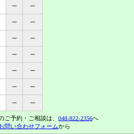
─
─
─
─
─
─
─
─
─
─
─
─
─
─
のご予約・ご相談は、
048-822-2356
へ
お問い合わせフォーム
から