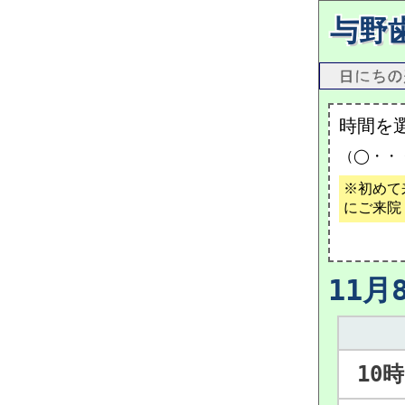
与野
時間を
（◯・・
※初めて
にご来院
11月
10時