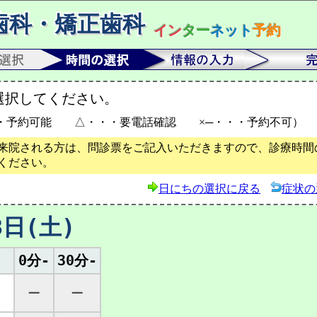
歯科・矯正歯科
イン
ター
ネット
予約
選択してください。
・予約可能 △・・・要電話確認 ×─・・・予約不可）
来院される方は、問診票をご記入いただきますので、診療時間の
ください。
日にちの選択に戻る
症状の
8日(土)
0分-
30分-
─
─