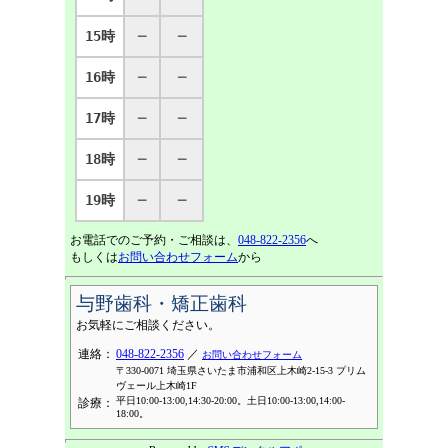
15時
─
─
16時
─
─
17時
─
─
18時
─
─
19時
─
─
お電話でのご予約・ご相談は、
048-822-2356
へ
もしくは
お問い合わせフォーム
から
与野歯科・矯正歯科
お気軽にご相談ください。
連絡：
048-822-2356
／
お問い合わせフォーム
〒330-0071 埼玉県さいたま市浦和区上木崎2-15-3 プリム
ヴェール上木崎1F
平日10:00-13:00,14:30-20:00。土日10:00-13:00,14:00-
診療：
18:00。