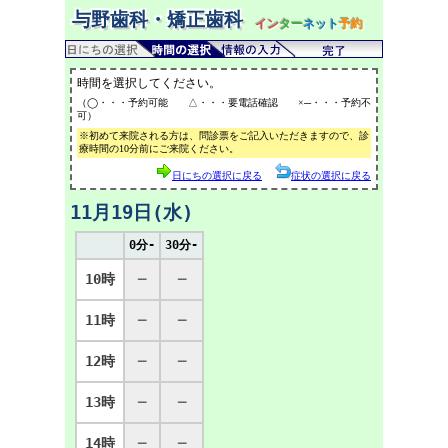
与野歯科・矯正歯科
イン
ター
ネット
予約
時間を選択してください。
（◯・・・予約可能 △・・・要電話確認 ×─・・・予約不
可）
※初めて来院される方は、問診票をご記入いただきますので、診
療時間の10分前にご来院ください。
日にちの選択に戻る
症状の選択に戻る
11月19日(水)
0分-
30分-
10時
─
─
11時
─
─
12時
─
─
13時
─
─
14時
─
─