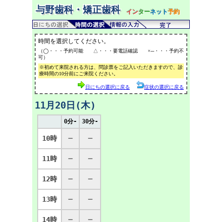
与野歯科・矯正歯科
イン
ター
ネット
予約
時間を選択してください。
（◯・・・予約可能 △・・・要電話確認 ×─・・・予約不
可）
※初めて来院される方は、問診票をご記入いただきますので、診
療時間の10分前にご来院ください。
日にちの選択に戻る
症状の選択に戻る
11月20日(木)
0分-
30分-
10時
─
─
11時
─
─
12時
─
─
13時
─
─
14時
─
─