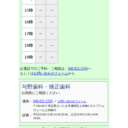
15時
─
─
16時
─
─
17時
─
─
18時
─
─
19時
─
─
お電話でのご予約・ご相談は、
048-822-2356
へ
もしくは
お問い合わせフォーム
から
与野歯科・矯正歯科
お気軽にご相談ください。
連絡：
048-822-2356
／
お問い合わせフォーム
〒330-0071 埼玉県さいたま市浦和区上木崎2-15-3 プリム
ヴェール上木崎1F
平日10:00-13:00,14:30-20:00。土日10:00-13:00,14:00-
診療：
18:00。