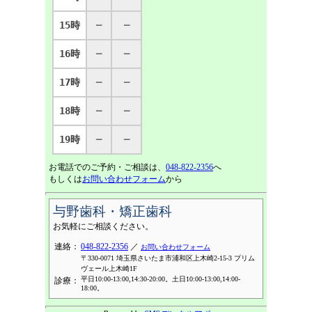
15時
─
─
16時
─
─
17時
─
─
18時
─
─
19時
─
─
お電話でのご予約・ご相談は、
048-822-2356
へ
もしくは
お問い合わせフォーム
から
与野歯科・矯正歯科
お気軽にご相談ください。
連絡：
048-822-2356
／
お問い合わせフォーム
〒330-0071 埼玉県さいたま市浦和区上木崎2-15-3 プリム
ヴェール上木崎1F
平日10:00-13:00,14:30-20:00。土日10:00-13:00,14:00-
診療：
18:00。