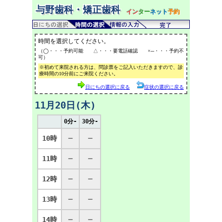
与野歯科・矯正歯科
イン
ター
ネット
予約
時間を選択してください。
（◯・・・予約可能 △・・・要電話確認 ×─・・・予約不
可）
※初めて来院される方は、問診票をご記入いただきますので、診
療時間の10分前にご来院ください。
日にちの選択に戻る
症状の選択に戻る
11月20日(木)
0分-
30分-
10時
─
─
11時
─
─
12時
─
─
13時
─
─
14時
─
─