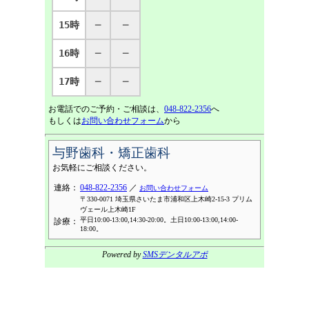
15時
─
─
16時
─
─
17時
─
─
お電話でのご予約・ご相談は、
048-822-2356
へ
もしくは
お問い合わせフォーム
から
与野歯科・矯正歯科
お気軽にご相談ください。
連絡：
048-822-2356
／
お問い合わせフォーム
〒330-0071 埼玉県さいたま市浦和区上木崎2-15-3 プリム
ヴェール上木崎1F
平日10:00-13:00,14:30-20:00。土日10:00-13:00,14:00-
診療：
18:00。
Powered by
SMSデンタルアポ