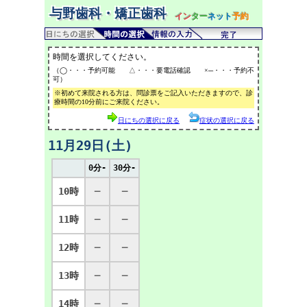
与野歯科・矯正歯科
イン
ター
ネット
予約
時間を選択してください。
（◯・・・予約可能 △・・・要電話確認 ×─・・・予約不
可）
※初めて来院される方は、問診票をご記入いただきますので、診
療時間の10分前にご来院ください。
日にちの選択に戻る
症状の選択に戻る
11月29日(土)
0分-
30分-
10時
─
─
11時
─
─
12時
─
─
13時
─
─
14時
─
─