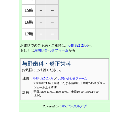
15時
─
─
16時
─
─
17時
─
─
お電話でのご予約・ご相談は、
048-822-2356
へ
もしくは
お問い合わせフォーム
から
与野歯科・矯正歯科
お気軽にご相談ください。
連絡：
048-822-2356
／
お問い合わせフォーム
〒330-0071 埼玉県さいたま市浦和区上木崎2-15-3 プリム
ヴェール上木崎1F
平日10:00-13:00,14:30-20:00。土日10:00-13:00,14:00-
診療：
18:00。
Powered by
SMSデンタルアポ