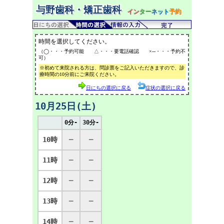
与野歯科・矯正歯科
イン
ター
ネット
予約
時間を選択してください。
（◯・・・予約可能 △・・・要電話確認 ×─・・・予約不
可）
※初めて来院される方は、問診票をご記入いただきますので、診
療時間の10分前にご来院ください。
日にちの選択に戻る
症状の選択に戻る
10月25日(土)
0分-
30分-
10時
─
─
11時
─
─
12時
─
─
13時
─
─
14時
─
─