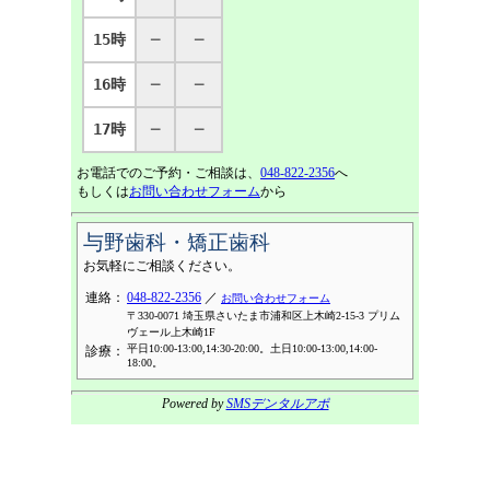
15時
─
─
16時
─
─
17時
─
─
お電話でのご予約・ご相談は、
048-822-2356
へ
もしくは
お問い合わせフォーム
から
与野歯科・矯正歯科
お気軽にご相談ください。
連絡：
048-822-2356
／
お問い合わせフォーム
〒330-0071 埼玉県さいたま市浦和区上木崎2-15-3 プリム
ヴェール上木崎1F
平日10:00-13:00,14:30-20:00。土日10:00-13:00,14:00-
診療：
18:00。
Powered by
SMSデンタルアポ