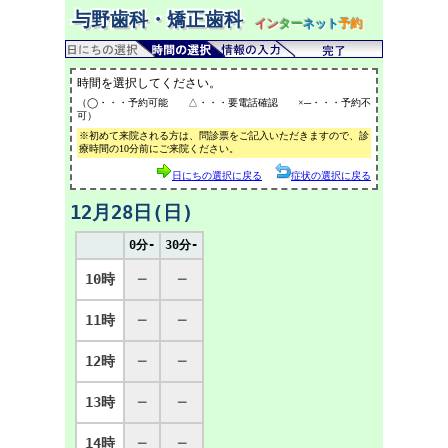
与野歯科・矯正歯科
イン
ター
ネット
予約
時間を選択してください。
（◯・・・予約可能 △・・・要電話確認 ×─・・・予約不
可）
※初めて来院される方は、問診票をご記入いただきますので、診
療時間の10分前にご来院ください。
日にちの選択に戻る
症状の選択に戻る
12月28日(日)
0分-
30分-
10時
─
─
11時
─
─
12時
─
─
13時
─
─
14時
─
─