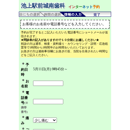
池上駅前城南歯科
イン
ター
ネット
予約
お客様のお名前や電話番号などを入力してください。
予約が完了するとご記入いただいた電話番号にショートメールが送
信されます。
★問診表の記入がありますので１０分前にお越しください★
初診の方は通常、検査・資料撮り・カウンセリング・説明・応急処
置等で1時間から1時間半のお時間をいただいております。
お急ぎの方は連絡事項欄にお急ぎの旨、当院を出発されたい時間な
どをご記入ください。
予
5月11日(月) 9時45分～
約日
時
お
名前
電
話番
号
(※
携帯
番号)
痛
み
ご