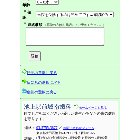
年齢
確
認
連絡事項
（再診の方はお電話にてご予約ください。）
時間の選択に戻る
日にちの選択に戻る
症状の選択に戻る
池上駅前城南歯科
ホームページを見る
何でもご相談ください♪優しい先生があなたの歯の健康
を守ります。
連絡：
03-5755-3877
／
お問い合わせフォーム
東京都大田区池上6-1-21 CS池上駅前ビル5F
(月)(火)(水)(金)9時30分-13時00分,14時30分-18時00分 、
診療：