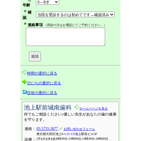
年齢
確
認
連絡事項
（再診の方はお電話にてご予約ください。）
時間の選択に戻る
日にちの選択に戻る
症状の選択に戻る
池上駅前城南歯科
ホームページを見る
何でもご相談ください♪優しい先生があなたの歯の健康
を守ります。
連絡：
03-5755-3877
／
お問い合わせフォーム
東京都大田区池上6-1-21 CS池上駅前ビル5F
(月)(火)(水)(金)9時30分-13時00分,14時30分-18時00分 、
診療：