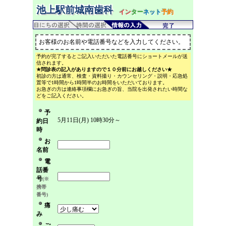
池上駅前城南歯科
イン
ター
ネット
予約
お客様のお名前や電話番号などを入力してください。
予約が完了するとご記入いただいた電話番号にショートメールが送
信されます。
★問診表の記入がありますので１０分前にお越しください★
初診の方は通常、検査・資料撮り・カウンセリング・説明・応急処
置等で1時間から1時間半のお時間をいただいております。
お急ぎの方は連絡事項欄にお急ぎの旨、当院を出発されたい時間な
どをご記入ください。
予
5月11日(月) 10時30分～
約日
時
お
名前
電
話番
号
(※
携帯
番号)
痛
み
ご