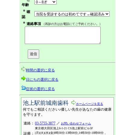
年齢
確
認
連絡事項
（再診の方はお電話にてご予約ください。）
時間の選択に戻る
日にちの選択に戻る
症状の選択に戻る
池上駅前城南歯科
ホームページを見る
何でもご相談ください♪優しい先生があなたの歯の健康
を守ります。
連絡：
03-5755-3877
／
お問い合わせフォーム
東京都大田区池上6-1-21 CS池上駅前ビル5F
(月)(火)(水)(金)9時30分-13時00分,14時30分-18時00分 、
診療：