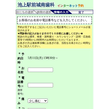
池上駅前城南歯科
イン
ター
ネット
予約
お客様のお名前や電話番号などを入力してください。
予約が完了するとご記入いただいた電話番号にショートメールが送
信されます。
★問診表の記入がありますので１０分前にお越しください★
初診の方は通常、検査・資料撮り・カウンセリング・説明・応急処
置等で1時間から1時間半のお時間をいただいております。
お急ぎの方は連絡事項欄にお急ぎの旨、当院を出発されたい時間な
どをご記入ください。
予
5月11日(月) 15時30分～
約日
時
お
名前
電
話番
号
(※
携帯
番号)
痛
み
ご