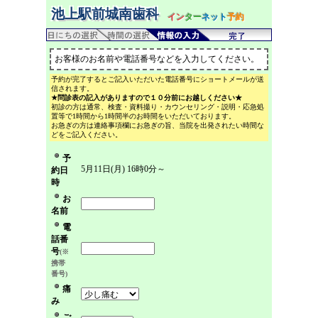
池上駅前城南歯科
イン
ター
ネット
予約
お客様のお名前や電話番号などを入力してください。
予約が完了するとご記入いただいた電話番号にショートメールが送
信されます。
★問診表の記入がありますので１０分前にお越しください★
初診の方は通常、検査・資料撮り・カウンセリング・説明・応急処
置等で1時間から1時間半のお時間をいただいております。
お急ぎの方は連絡事項欄にお急ぎの旨、当院を出発されたい時間な
どをご記入ください。
予
5月11日(月) 16時0分～
約日
時
お
名前
電
話番
号
(※
携帯
番号)
痛
み
ご