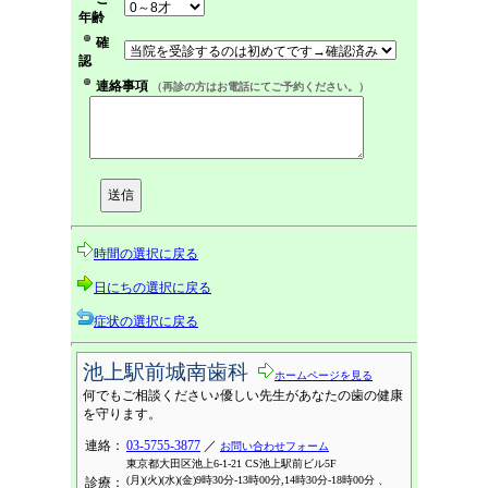
年齢
確
認
連絡事項
（再診の方はお電話にてご予約ください。）
時間の選択に戻る
日にちの選択に戻る
症状の選択に戻る
池上駅前城南歯科
ホームページを見る
何でもご相談ください♪優しい先生があなたの歯の健康
を守ります。
連絡：
03-5755-3877
／
お問い合わせフォーム
東京都大田区池上6-1-21 CS池上駅前ビル5F
(月)(火)(水)(金)9時30分-13時00分,14時30分-18時00分 、
診療：