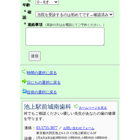
年齢
確
認
連絡事項
（再診の方はお電話にてご予約ください。）
時間の選択に戻る
日にちの選択に戻る
症状の選択に戻る
池上駅前城南歯科
ホームページを見る
何でもご相談ください♪優しい先生があなたの歯の健康
を守ります。
連絡：
03-5755-3877
／
お問い合わせフォーム
東京都大田区池上6-1-21 CS池上駅前ビル5F
(月)(火)(水)(金)9時30分-13時00分,14時30分-18時00分 、
診療：