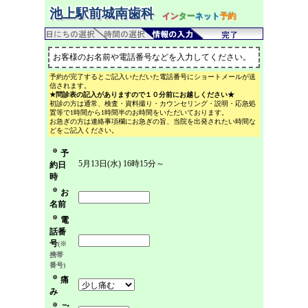
池上駅前城南歯科
イン
ター
ネット
予約
お客様のお名前や電話番号などを入力してください。
予約が完了するとご記入いただいた電話番号にショートメールが送
信されます。
★問診表の記入がありますので１０分前にお越しください★
初診の方は通常、検査・資料撮り・カウンセリング・説明・応急処
置等で1時間から1時間半のお時間をいただいております。
お急ぎの方は連絡事項欄にお急ぎの旨、当院を出発されたい時間な
どをご記入ください。
予
5月13日(水) 16時15分～
約日
時
お
名前
電
話番
号
(※
携帯
番号)
痛
み
ご