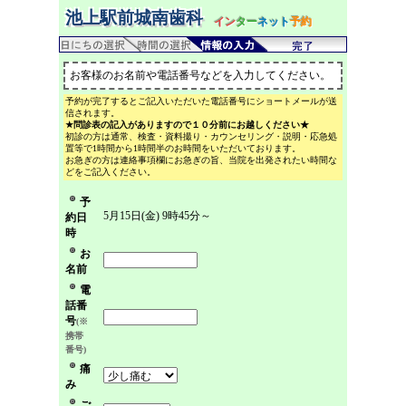
池上駅前城南歯科
イン
ター
ネット
予約
お客様のお名前や電話番号などを入力してください。
予約が完了するとご記入いただいた電話番号にショートメールが送
信されます。
★問診表の記入がありますので１０分前にお越しください★
初診の方は通常、検査・資料撮り・カウンセリング・説明・応急処
置等で1時間から1時間半のお時間をいただいております。
お急ぎの方は連絡事項欄にお急ぎの旨、当院を出発されたい時間な
どをご記入ください。
予
5月15日(金) 9時45分～
約日
時
お
名前
電
話番
号
(※
携帯
番号)
痛
み
ご