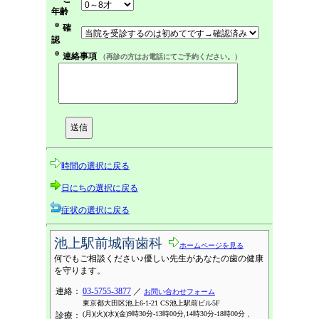
年齢
確
認
連絡事項
（再診の方はお電話にてご予約ください。）
時間の選択に戻る
日にちの選択に戻る
症状の選択に戻る
池上駅前城南歯科
ホームページを見る
何でもご相談ください♪優しい先生があなたの歯の健康
を守ります。
連絡：
03-5755-3877
／
お問い合わせフォーム
東京都大田区池上6-1-21 CS池上駅前ビル5F
(月)(火)(水)(金)9時30分-13時00分,14時30分-18時00分 、
診療：