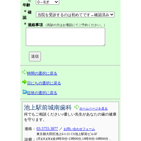
年齢
確
認
連絡事項
（再診の方はお電話にてご予約ください。）
時間の選択に戻る
日にちの選択に戻る
症状の選択に戻る
池上駅前城南歯科
ホームページを見る
何でもご相談ください♪優しい先生があなたの歯の健康
を守ります。
連絡：
03-5755-3877
／
お問い合わせフォーム
東京都大田区池上6-1-21 CS池上駅前ビル5F
(月)(火)(水)(金)9時30分-13時00分,14時30分-18時00分 、
診療：