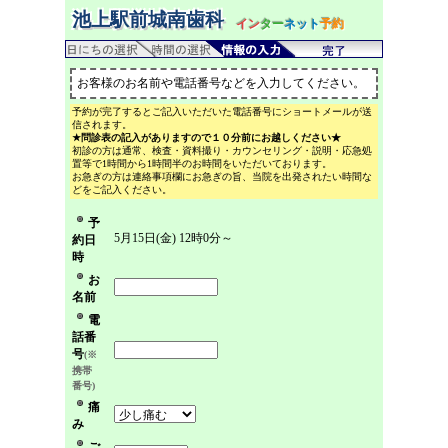
池上駅前城南歯科
イン
ター
ネット
予約
お客様のお名前や電話番号などを入力してください。
予約が完了するとご記入いただいた電話番号にショートメールが送
信されます。
★問診表の記入がありますので１０分前にお越しください★
初診の方は通常、検査・資料撮り・カウンセリング・説明・応急処
置等で1時間から1時間半のお時間をいただいております。
お急ぎの方は連絡事項欄にお急ぎの旨、当院を出発されたい時間な
どをご記入ください。
予
5月15日(金) 12時0分～
約日
時
お
名前
電
話番
号
(※
携帯
番号)
痛
み
ご