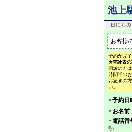
池上
お客様
予約が完了
★問診表の
初診の方は
時間半のお
お急ぎの方
い。
予約日
お名前
電話番
号)