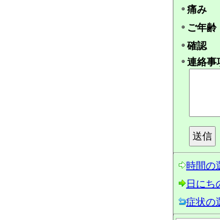
痛み
ご年齢
確認
連絡事
時間の
日にち
症状の