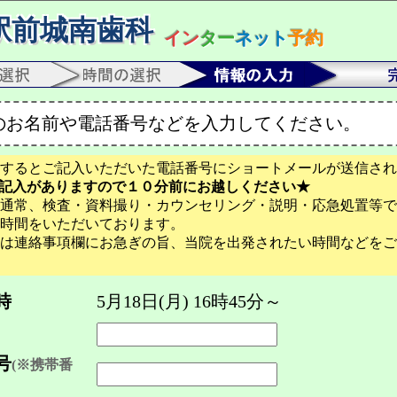
駅前城南歯科
イン
ター
ネット
予約
のお名前や電話番号などを入力してください。
するとご記入いただいた電話番号にショートメールが送信され
記入がありますので１０分前にお越しください★
通常、検査・資料撮り・カウンセリング・説明・応急処置等で
時間をいただいております。
は連絡事項欄にお急ぎの旨、当院を出発されたい時間などをご
時
5月18日(月) 16時45分～
号
(※携帯番