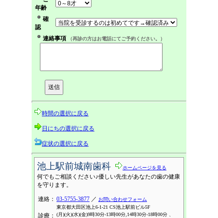
年齢
確
認
連絡事項
（再診の方はお電話にてご予約ください。）
時間の選択に戻る
日にちの選択に戻る
症状の選択に戻る
池上駅前城南歯科
ホームページを見る
何でもご相談ください♪優しい先生があなたの歯の健康
を守ります。
連絡：
03-5755-3877
／
お問い合わせフォーム
東京都大田区池上6-1-21 CS池上駅前ビル5F
(月)(火)(水)(金)9時30分-13時00分,14時30分-18時00分 、
診療：