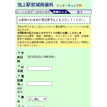
池上駅前城南歯科
イン
ター
ネット
予約
お客様のお名前や電話番号などを入力してください。
予約が完了するとご記入いただいた電話番号にショートメールが送
信されます。
★問診表の記入がありますので１０分前にお越しください★
初診の方は通常、検査・資料撮り・カウンセリング・説明・応急処
置等で1時間から1時間半のお時間をいただいております。
お急ぎの方は連絡事項欄にお急ぎの旨、当院を出発されたい時間な
どをご記入ください。
予
5月18日(月) 16時30分～
約日
時
お
名前
電
話番
号
(※
携帯
番号)
痛
み
ご