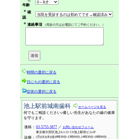
年齢
確
認
連絡事項
（再診の方はお電話にてご予約ください。）
時間の選択に戻る
日にちの選択に戻る
症状の選択に戻る
池上駅前城南歯科
ホームページを見る
何でもご相談ください♪優しい先生があなたの歯の健康
を守ります。
連絡：
03-5755-3877
／
お問い合わせフォーム
東京都大田区池上6-1-21 CS池上駅前ビル5F
(月)(火)(水)(金)9時30分-13時00分,14時30分-18時00分 、
診療：