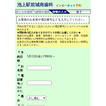
池上駅前城南歯科
イン
ター
ネット
予約
お客様のお名前や電話番号などを入力してください。
予約が完了するとご記入いただいた電話番号にショートメールが送
信されます。
★問診表の記入がありますので１０分前にお越しください★
初診の方は通常、検査・資料撮り・カウンセリング・説明・応急処
置等で1時間から1時間半のお時間をいただいております。
お急ぎの方は連絡事項欄にお急ぎの旨、当院を出発されたい時間な
どをご記入ください。
予
5月22日(金) 17時0分～
約日
時
お
名前
電
話番
号
(※
携帯
番号)
痛
み
ご