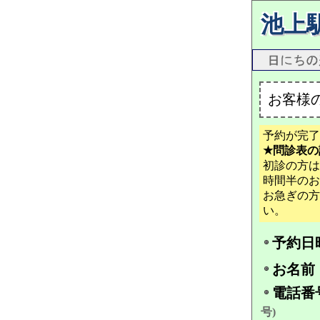
池上
お客様
予約が完了
★問診表の
初診の方は
時間半のお
お急ぎの方
い。
予約日
お名前
電話番
号)