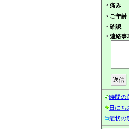
痛み
ご年齢
確認
連絡事
時間の
日にち
症状の