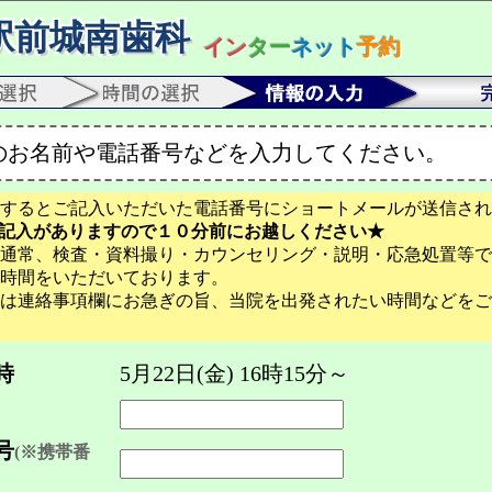
駅前城南歯科
イン
ター
ネット
予約
のお名前や電話番号などを入力してください。
するとご記入いただいた電話番号にショートメールが送信され
記入がありますので１０分前にお越しください★
通常、検査・資料撮り・カウンセリング・説明・応急処置等で
時間をいただいております。
は連絡事項欄にお急ぎの旨、当院を出発されたい時間などをご
時
5月22日(金) 16時15分～
号
(※携帯番