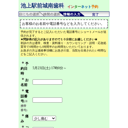
池上駅前城南歯科
イン
ター
ネット
予約
お客様のお名前や電話番号などを入力してください。
予約が完了するとご記入いただいた電話番号にショートメールが送
信されます。
★問診表の記入がありますので１０分前にお越しください★
初診の方は通常、検査・資料撮り・カウンセリング・説明・応急処
置等で1時間から1時間半のお時間をいただいております。
お急ぎの方は連絡事項欄にお急ぎの旨、当院を出発されたい時間な
どをご記入ください。
予
5月23日(土) 17時0分～
約日
時
お
名前
電
話番
号
(※
携帯
番号)
痛
み
ご