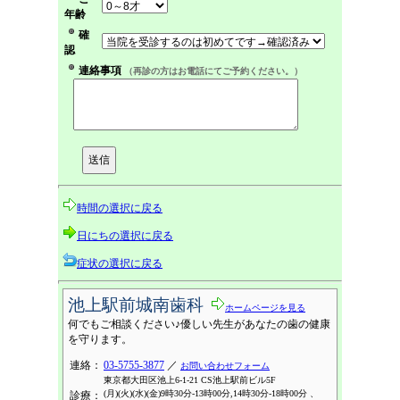
年齢
確
認
連絡事項
（再診の方はお電話にてご予約ください。）
時間の選択に戻る
日にちの選択に戻る
症状の選択に戻る
池上駅前城南歯科
ホームページを見る
何でもご相談ください♪優しい先生があなたの歯の健康
を守ります。
連絡：
03-5755-3877
／
お問い合わせフォーム
東京都大田区池上6-1-21 CS池上駅前ビル5F
(月)(火)(水)(金)9時30分-13時00分,14時30分-18時00分 、
診療：